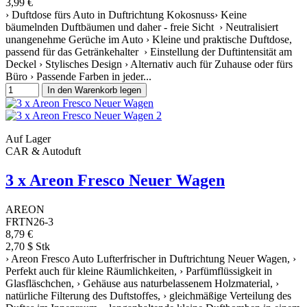
3,99 €
› Duftdose fürs Auto in Duftrichtung Kokosnuss› Keine
bäumelnden Duftbäumen und daher - freie Sicht › Neutralisiert
unangenehme Gerüche im Auto › Kleine und praktische Duftdose,
passend für das Getränkehalter › Einstellung der Duftintensität am
Deckel › Stylisches Design › Alternativ auch für Zuhause oder fürs
Büro › Passende Farben in jeder...
In den Warenkorb legen
Auf Lager
CAR & Autoduft
3 x Areon Fresco Neuer Wagen
AREON
FRTN26-3
8,79 €
2,70 $ Stk
› Areon Fresco Auto Lufterfrischer in Duftrichtung Neuer Wagen, ›
Perfekt auch für kleine Räumlichkeiten, › Parfümflüssigkeit in
Glasfläschchen, › Gehäuse aus naturbelassenem Holzmaterial, ›
natürliche Filterung des Duftstoffes, › gleichmäßige Verteilung des