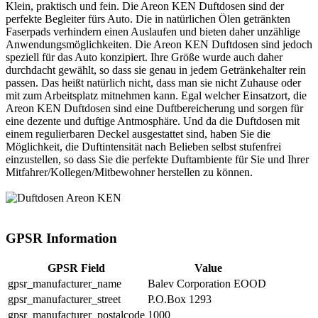
Klein, praktisch und fein. Die Areon KEN Duftdosen sind der
perfekte Begleiter fürs Auto. Die in natürlichen Ölen getränkten
Faserpads verhindern einen Auslaufen und bieten daher unzählige
Anwendungsmöglichkeiten. Die Areon KEN Duftdosen sind jedoch
speziell für das Auto konzipiert. Ihre Größe wurde auch daher
durchdacht gewählt, so dass sie genau in jedem Getränkehalter rein
passen. Das heißt natürlich nicht, dass man sie nicht Zuhause oder
mit zum Arbeitsplatz mitnehmen kann. Egal welcher Einsatzort, die
Areon KEN Duftdosen sind eine Duftbereicherung und sorgen für
eine dezente und duftige Antmosphäre. Und da die Duftdosen mit
einem regulierbaren Deckel ausgestattet sind, haben Sie die
Möglichkeit, die Duftintensität nach Belieben selbst stufenfrei
einzustellen, so dass Sie die perfekte Duftambiente für Sie und Ihrer
Mitfahrer/Kollegen/Mitbewohner herstellen zu können.
GPSR Information
GPSR Field
Value
gpsr_manufacturer_name
Balev Corporation EOOD
gpsr_manufacturer_street
P.O.Box 1293
gpsr_manufacturer_postalcode
1000