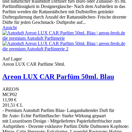
und natürlicher Raumduft Diffuser fürs Büro oder Zuhause› 85 ml.
Parfümflüssigkeit in Designerglasche› Nach dem Aufstellen in das
Parfüm werden die Rattanstäbchen mit Duftstoffen getränkt›
Duftregulierung durch Anzahl der Rattanstäbchen› Frische dezente
Düfte für jeden Geschmack› Duftprobe auf...
Ansicht
Auf Lager
Areon LUX CAR Parfüme 50ml.
Areon LUX CAR Parfüm 50ml. Blau
AREON
MCP02
11,99 €
201,51 € L
› Premium Autoduft Parfüm Blau› Langanhaltender Duft für
Ihr Auto› Echte Parfümflasche› Starke Wirkung gepaart
mit Luxuriösem Design › Mitgeliefertes Papierlufterfrischer zum
Aufsprühen › Dezente exklusive Parfüm Düfte Duftnoten Kopfnote:
Minze, Grün Herznote: Eukalyptus, Lavendel Basisnote: Holzig,