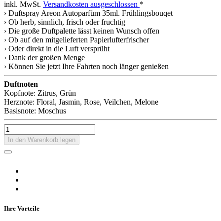
inkl. MwSt.
Versandkosten ausgeschlossen
*
› Duftspray Areon Autoparfüm 35ml. Frühlingsbouqet
› Ob herb, sinnlich, frisch oder fruchtig
› Die große Duftpalette lässt keinen Wunsch offen
› Ob auf den mitgelieferten Papierlufterfrischer
› Oder direkt in die Luft versprüht
› Dank der großen Menge
› Können Sie jetzt Ihre Fahrten noch länger genießen
Duftnoten
Kopfnote: Zitrus, Grün
Herznote: Floral, Jasmin, Rose, Veilchen, Melone
Basisnote: Moschus
In den Warenkorb legen
Ihre Vorteile