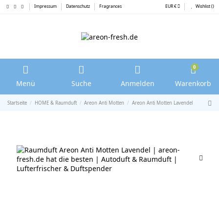
Impressum
Datenschutz
Fragrances
EUR €
Wishlist (
)
0
Menü
Suche
Anmelden
Warenkorb
Startseite
HOME & Raumduft
Areon Anti Motten
Areon Anti Motten Lavendel