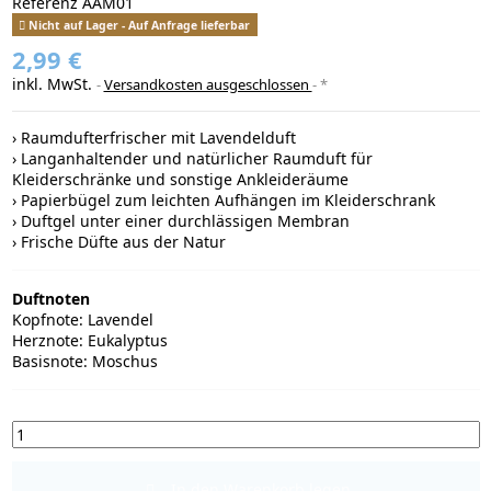
Referenz
AAM01
Nicht auf Lager - Auf Anfrage lieferbar
2,99 €
inkl. MwSt.
Versandkosten ausgeschlossen
*
› Raumdufterfrischer mit Lavendelduft
› Langanhaltender und natürlicher Raumduft für
Kleiderschränke und sonstige Ankleideräume
› Papierbügel zum leichten Aufhängen im Kleiderschrank
› Duftgel unter einer durchlässigen Membran
› Frische Düfte aus der Natur
Duftnoten
Kopfnote: Lavendel
Herznote: Eukalyptus
Basisnote: Moschus
In den Warenkorb legen